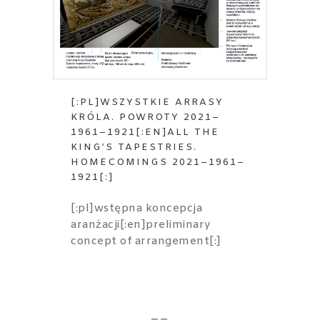
[:PL]WSZYSTKIE ARRASY
KRÓLA. POWROTY 2021–
1961–1921[:EN]ALL THE
KING’S TAPESTRIES.
HOMECOMINGS 2021–1961–
1921[:]
[:pl]wstępna koncepcja
aranżacji[:en]preliminary
concept of arrangement[:]